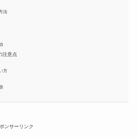
方法
効
の注意点
い方
順
ポンサーリンク