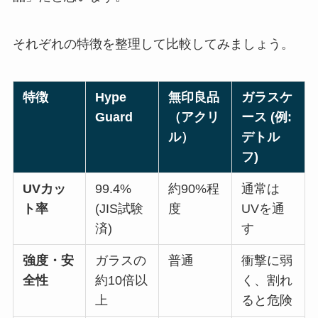
それぞれの特徴を整理して比較してみましょう。
特徴
Hype
無印良品
ガラスケ
Guard
（アクリ
ース (例:
ル）
デトル
フ)
UVカッ
99.4%
約90%程
通常は
ト率
(JIS試験
度
UVを通
済)
す
強度・安
ガラスの
普通
衝撃に弱
全性
約10倍以
く、割れ
上
ると危険